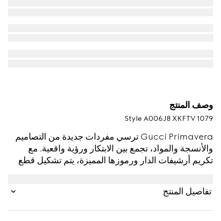
وصف المنتج
Style ‎A006J8 XKFTV 1079
Gucci Primavera ترسي مفردات جديدة من التصاميم
والأنسجة والمواد، تجمع بين الابتكار ورؤية واقعية. مع
تكريم أرشيفات الدار ورموزها المميزة، يتم تشكيل قطع
الأزياء الرجالية من خلال تطوير دقيق للمنتج، مما يلهم
أفكاراً جديدة حول الخفة والراحة. صُنع هذا الجاكيت المزوّد
تفاصيل المنتج
بسحّاب من صوف مضلّع ناعم، ويتميز بأكمام طويلة من
الجلد مع إدخال ويب.