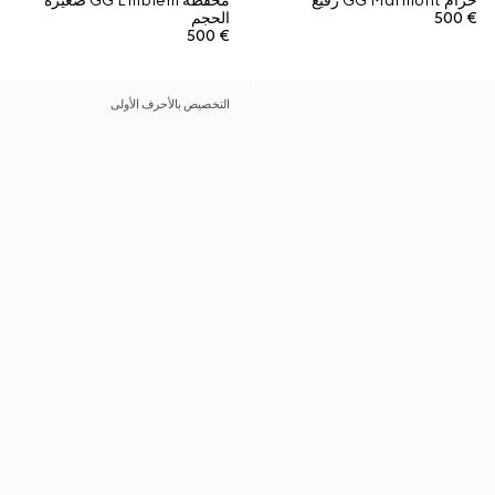
حزام GG Marmont رفيع
محفظة GG Emblem صغيرة
€ 500
الحجم
€ 500
التخصيص بالأحرف الأولى