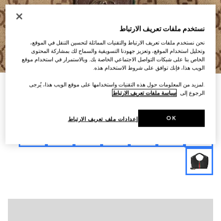
نستخدم ملفات تعريف الارتباط
نحن نستخدم ملفات تعريف الارتباط والتقنيات المماثلة لتحسين التنقل في الموقع،
وتحليل استخدام الموقع، وتعزيز جهودنا التسويقية والسماح لك بمشاركة المحتوى
9
/
1
الخاص بنا على شبكات التواصل الاجتماعي الخاصة بك. وبالاستمرار في استخدام موقع
الويب هذا، فإنك توافق على شروط الاستخدام هذه.
.لمزيد من المعلومات حول هذه التقنيات واستخدامها على موقع الويب هذا، يُرجى
التخصيص بالأحرف الأولى
حقيبة يد Gucci Giglio صغيرة الحجم
الرجوع إلى
سياسة ملفات تعريف الارتباط
€ 1.855
تنويعات
كانفاس بنقش GG باللونين البيج والبني
OK
إعدادات ملف تعريف الارتباط