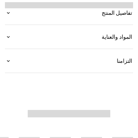
والابتكارات المتجدّدة. صُنعت هذه الحقيبة الواسعة جداً من
الكانفاس بنقش GG، وهي تتميّز بتقليم شريط ويب، كما
تفاصيل المنتج
تكتمل بحقيبة داخلية قابلة للفصل.
المواد والعناية
التزامنا