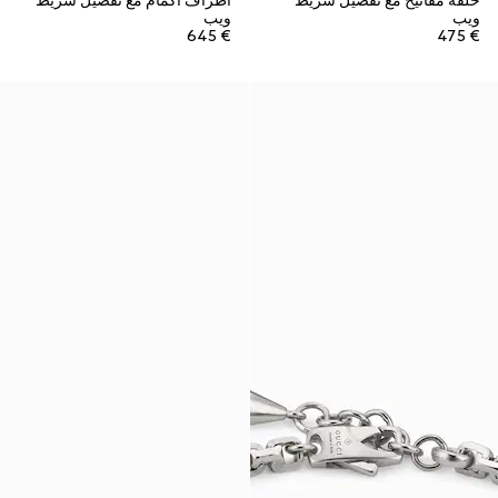
حلقة مفاتيح مع تفصيل شريط
أطراف أكمام مع تفصيل شريط
ويب
ويب
€ 645
€ 475