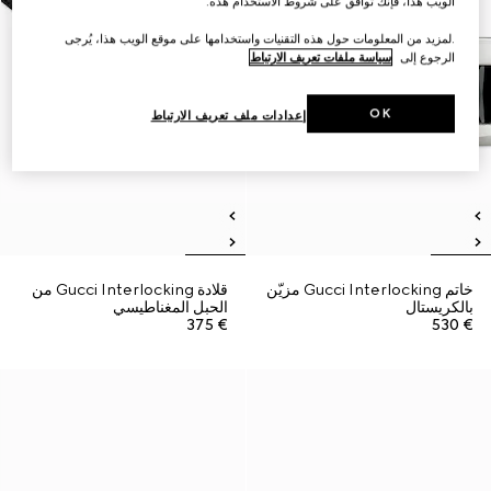
الويب هذا، فإنك توافق على شروط الاستخدام هذه.
.لمزيد من المعلومات حول هذه التقنيات واستخدامها على موقع الويب هذا، يُرجى
الرجوع إلى
سياسة ملفات تعريف الارتباط
OK
إعدادات ملف تعريف الارتباط
خاتم Gucci Interlocking مزيّن
قلادة Gucci Interlocking من
بالكريستال
الحبل المغناطيسي
€ 375
€ 530