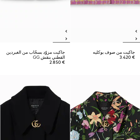
جاكيت من صوف بوكليه
جاكيت مزوّد بسحّاب من الغبردين
€ 3.420
القطني بنقش GG
€ 2.850