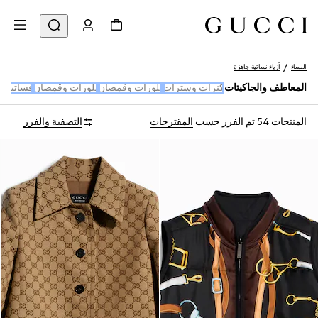
النساء
أزياء نسائية جاهزة
المعاطف والجاكيتات
كنزات وسترات
بلوزات وقمصان
بلوزات وقمصان
فساتين و
المنتجات 54
تم الفرز حسب
المقترحات
التصفية والفرز