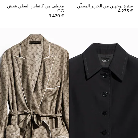
سترة بوجهين من الحرير المبطّن
معطف من كانفاس القطن بنقش
GG
€ 4.275
€ 3.420