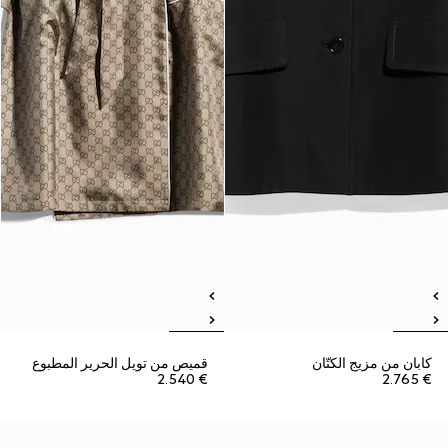
كابان من مزيج الكتّان
قميص من تويل الحرير المطبوع
€ 2.540
€ 2.765