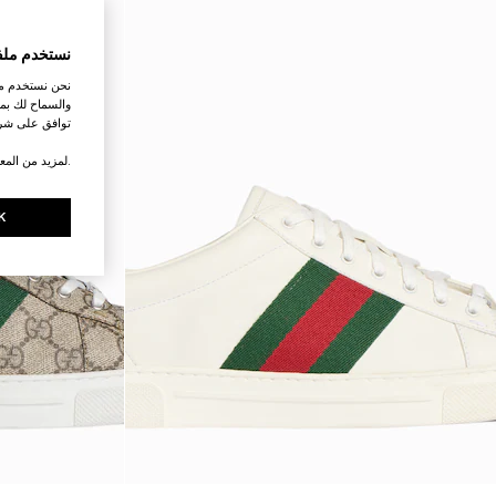
نستخدم ملف
نحن نستخدم ملف
والسماح لك بمش
توافق على شرو
.لمزيد من المع
K