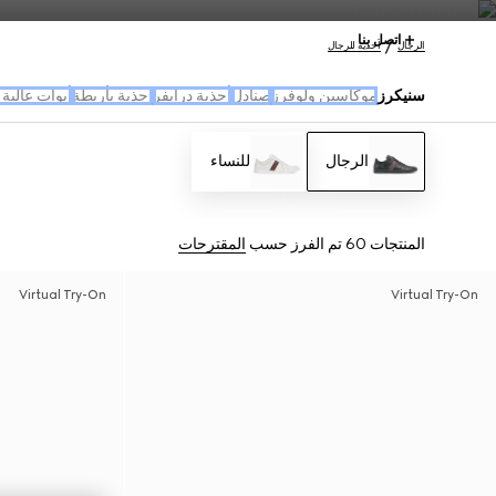
اتصل بنا
الرجال
أحذية للرجال
سنيكرز
موكاسين ولوفرز
صنادل
أحذية درايفر
احذية بأربطة
أبوات عالية
الرجال
للنساء
المنتجات 60
تم الفرز حسب
المقترحات
Virtual Try-On
Virtual Try-On