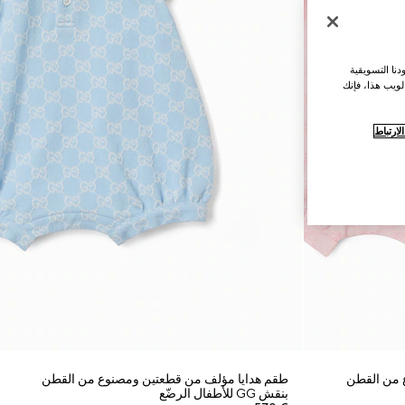
نا التسويقية
لويب هذا، فإنك
ارتباط
 من القطن
طقم هدايا مؤلف من قطعتين ومصنوع من القطن
بنقش GG للأطفال الرضّع