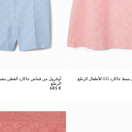
د GG للأطفال الرضّع
الرضّع
€ 685