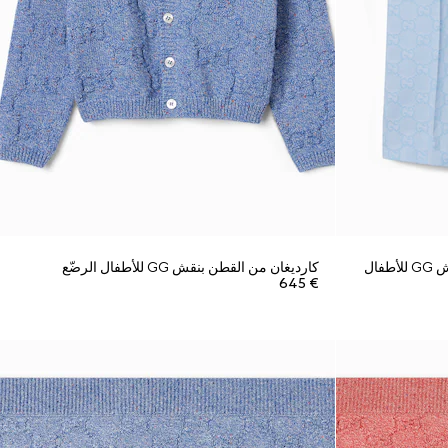
أوفرول من قماش جاكارد القطن بنقش GG للأطفال
كارديغان من القطن بنقش GG للأطفال الرضّع
€ 645