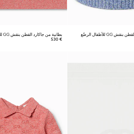
 GG للأطفال الرضّع
بطانية من جاكارد القطن بنقش GG للأطفال الرضّع
€ 530