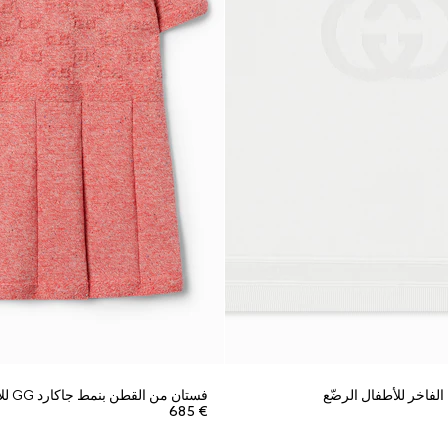
لفاخر للأطفال الرضّع
فستان من القطن بنمط جاكارد GG للأطفال الرضّع
€ 685