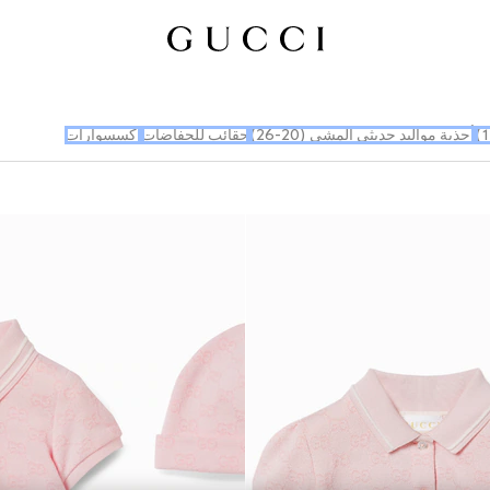
أحذية مواليد حديثي المشي (20-26)
حقائب للحفاضات
إكسسوارات