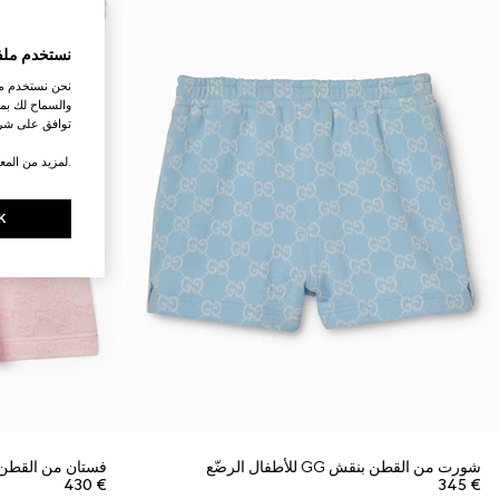
نستخدم ملف
نحن نستخدم ملف
والسماح لك بمش
توافق على شرو
.لمزيد من المع
K
شورت من القطن بنقش GG للأطفال الرضّع
فستان من القطن بنمط جاكار
€ 430
€ 345