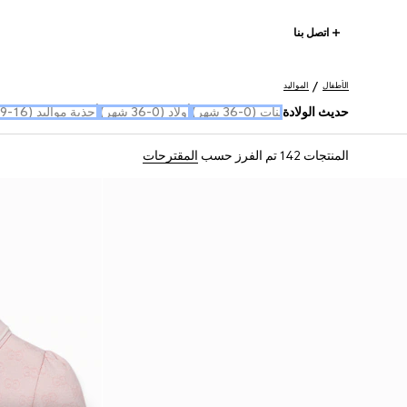
اتصل بنا
الأطفال
المواليد
حديث الولادة
بنات (0-36 شهر)
أولاد (0-36 شهر)
أحذية مواليد (16-19)
المنتجات 142
تم الفرز حسب
المقترحات