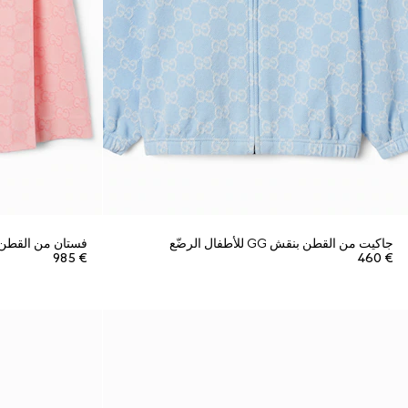
جاكيت من القطن بنقش GG للأطفال الرضّع
فستان من القطن بنمط جاكار
€ 985
€ 460