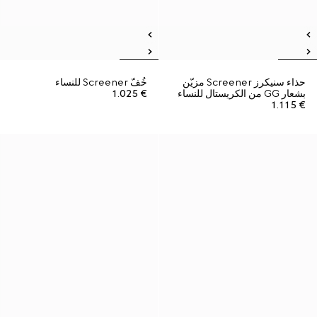
حذاء سنيكرز Screener مزيّن
خُفّ Screener للنساء
بشعار GG من الكريستال للنساء
€ 1.025
€ 1.115