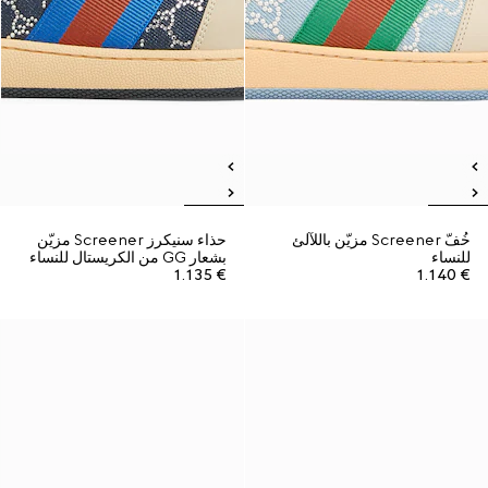
خُفّ Screener مزيّن باللآلئ
حذاء سنيكرز Screener مزيّن
للنساء
بشعار GG من الكريستال للنساء
€ 1.135
€ 1.140