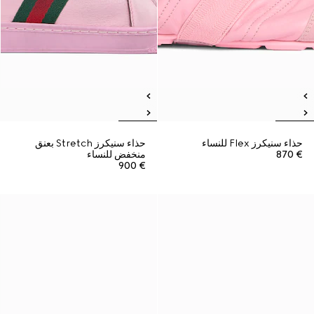
حذاء سنيكرز Flex للنساء
حذاء سنيكرز Stretch بعنق
€ 870
منخفض للنساء
€ 900