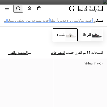
النساء
للنساء أحذية نسائية
سنيكرز
أحذية موكاسين والأحذية بأربطة
أحذية مفتوحة من الخلف وميولز
سنيكر
الرجال
للنساء
المنتجات 53
تم الفرز حسب
المقترحات
التصفية والفرز
Virtual Try-On