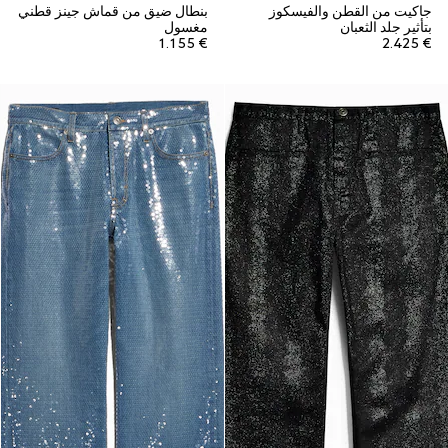
جاكيت من القطن والفيسكوز
بنطال ضيق من قماش جينز قطني
بتأثير جلد الثعبان
مغسول
€ 1.155
€ 2.425