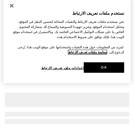
التخصيص بالأحرف الأولى
حقيبة اليد الواسعة Gucci Giglio كبيرة الحجم
نستخدم ملفات تعريف الارتباط
€ 2.040
نحن نستخدم ملفات تعريف الارتباط والتقنيات المماثلة لتحسين التنقل في الموقع،
تنويعات
كانفاس GG باللون العاجي
وتحليل استخدام الموقع، وتعزيز جهودنا التسويقية والسماح لك بمشاركة المحتوى
الخاص بنا على شبكات التواصل الاجتماعي الخاصة بك. وبالاستمرار في استخدام موقع
الويب هذا، فإنك توافق على شروط الاستخدام هذه.
.لمزيد من المعلومات حول هذه التقنيات واستخدامها على موقع الويب هذا، يُرجى
الرجوع إلى
سياسة ملفات تعريف الارتباط
OK
إعدادات ملف تعريف الارتباط