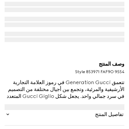
وصف المنتج
Style ‎853971 FAF9O 9554
تتعمق Generation Gucci في رموز العلامة التجارية
الأرشيفية والمرئية، وتجمع بين أجيال مختلفة من التصميم
في سرد جمالي واحد. يجعل شكل Gucci Giglio المتعدد
الاستخدامات والأنيق المستوحى من حقيبة اليد رفيقًا
أساسيًا. تم تصميم هذا النمط من كانفاس GG، مع تقليم
تفاصيل المنتج
من الجلد للتحسين.