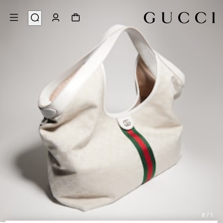
8
/
1