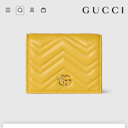
6
/
1