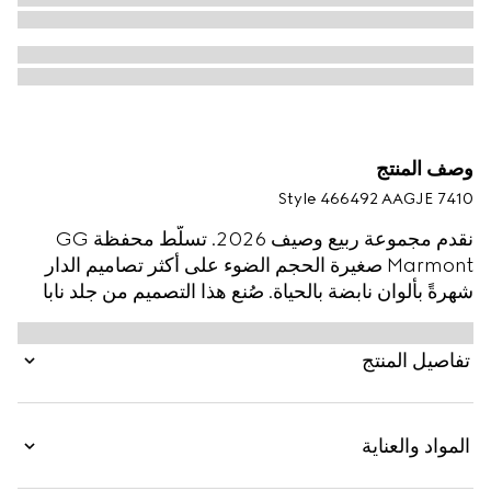
وصف المنتج
Style ‎466492 AAGJE 7410
نقدم مجموعة ربيع وصيف 2026. تسلّط محفظة GG
Marmont صغيرة الحجم الضوء على أكثر تصاميم الدار
شهرةً بألوان نابضة بالحياة. صُنع هذا التصميم من جلد نابا
مبطن بتصميم شيفرون، ويكتمل بقطعة معدنية بلمسات
نهائية باللون الذهبي.
تفاصيل المنتج
المواد والعناية