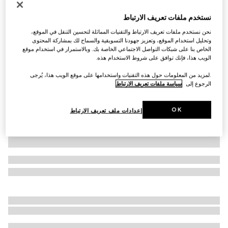
محفظة GG Marmont صغيرة الحجم
نستخدم ملفات تعريف الارتباط
€ 515
نحن نستخدم ملفات تعريف الارتباط والتقنيات المماثلة لتحسين التنقل في الموقع،
تنويعات
جلد باللون الأصفر
وتحليل استخدام الموقع، وتعزيز جهودنا التسويقية والسماح لك بمشاركة المحتوى
الخاص بنا على شبكات التواصل الاجتماعي الخاصة بك. وبالاستمرار في استخدام موقع
الويب هذا، فإنك توافق على شروط الاستخدام هذه.
.لمزيد من المعلومات حول هذه التقنيات واستخدامها على موقع الويب هذا، يُرجى
الرجوع إلى
سياسة ملفات تعريف الارتباط
OK
إعدادات ملف تعريف الارتباط