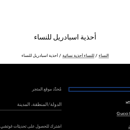
أحذية اسبادريل للنساء
النساء
للنساء أحذية نسائية
أحذية اسبادريل للنساء
مُحدّد موقع المتجر
شي
الدولة/المنطقة، المدينة
Gucci 
اشترك للحصول على تحديثات غوتشي