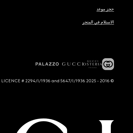
حجز موعد
الاستلام في المتجر
© 2016 - 2025 Guccio Gucci S.p.A. - All rights reserved. SIAE LICENCE # 2294/I/1936 and 5647/I/1936