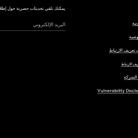
يمكنك تلقي تحديثات حصرية حول إطلاق 
نية
البريد الإلكتروني
صية
تعريف الارتباط
يف الارتباط
الشركة
Vulnerability Discl