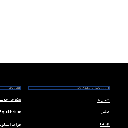
Foote
هل يمكننا مساعدتك؟
الشركة
نبذة عن غوت
اتصل بنا
طلبي
Equilibrium
FAQs
قواعد السلوك