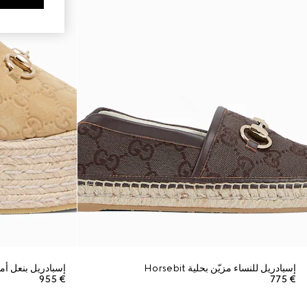
إسبادريل للنساء مزيّن بحلية Horsebit
إسبادريل بنعل أمامي 
€ 955
€ 775