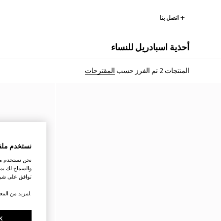
اتصل بنا
أحذية اسبادريل للنساء
المنتجات 2
تم الفرز حسب
المقترحات
نستخدم ملف
نحن نستخدم ملف
والسماح لك بمش
توافق على شرو
.لمزيد من المع
K