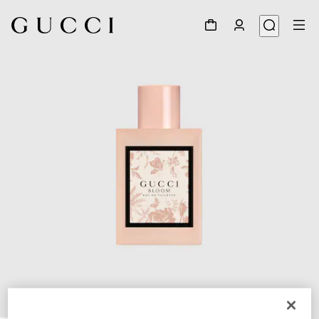
1
/
2