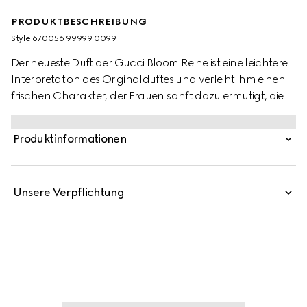
PRODUKTBESCHREIBUNG
Style ‎670056 99999 0099
Der neueste Duft der Gucci Bloom Reihe ist eine leichtere
Interpretation des Originalduftes und verleiht ihm einen
frischen Charakter, der Frauen sanft dazu ermutigt, die
wahrhaftigste Version ihrer selbst zu werden. Der Duft
zeichnet sich durch das Zusammenspiel aus
Produktinformationen
Jasminknospenextrakt, Tuberose und Rangunschlinger
aus. Die Zugabe eines Neroli-Akkords bereichert die
Komposition mit einer honigartigen Süße und einer
Unsere Verpflichtung
leichten Zitrusnote. Die zarte Frische sowie die ätherische
Wirkung von Neroli lassen den charakteristischen
Jasminduft der Bloom Reihe in einem neuen Licht
erstrahlen.