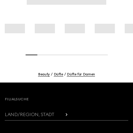
Beauty
Düfte
Düfte für Damen
Footer
FILIALSUCHE
LAND/REGION, STADT