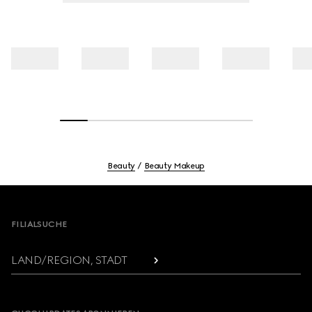
Beauty
Beauty Makeup
Footer
FILIALSUCHE
LAND/REGION, STADT