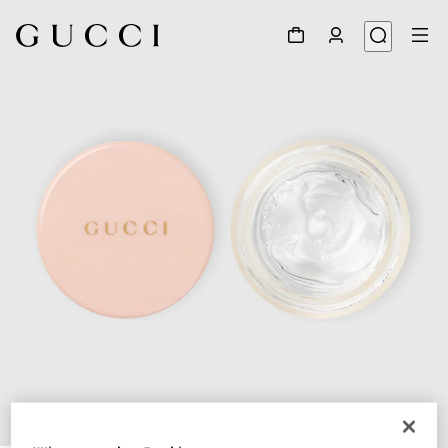
1
/
3