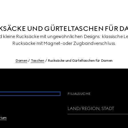
KSÄCKE UND GÜRTELTASCHEN FÜR D
d kleine Rucksäcke mit ungewöhnlichen Designs: klassische Le
Rucksäcke mit Magnet- oder Zugbandverschluss.
Damen
Taschen
Rucksäcke und Gürteltaschen für Damen
FILIALSUCHE
LAND/REGION, STADT
brium