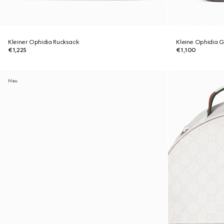
Kleiner Ophidia Rucksack
Kleine Ophidia G
€1,225
€1,100
Neu