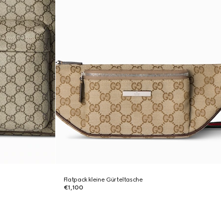
Flatpack kleine Gürteltasche
€1,100