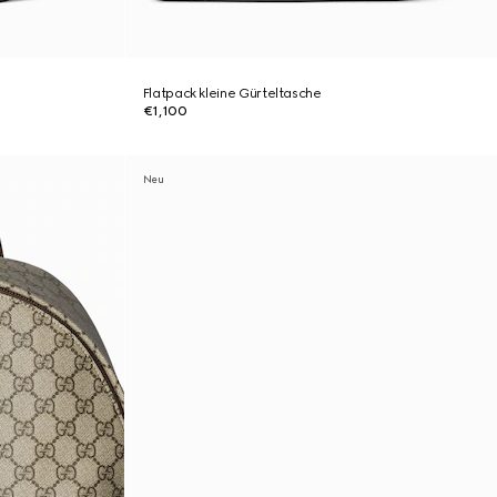
Flatpack kleine Gürteltasche
€1,100
Neu