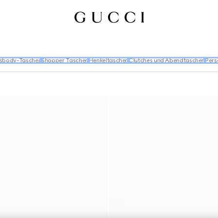
sbody-Taschen
Shopper Taschen
Henkeltaschen
Clutches und Abendtaschen
Pers