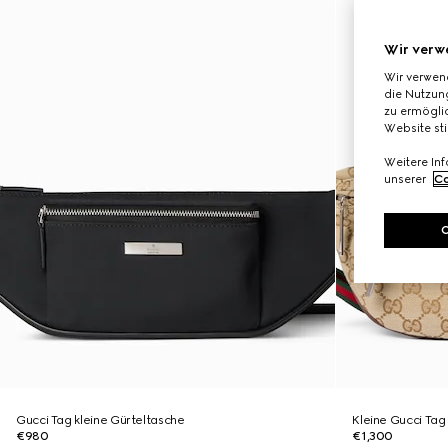
Wir verw
Wir verwen
die Nutzung
zu ermöglic
Website st
Weitere In
unserer
Co
Gucci Tag kleine Gürteltasche
Kleine Gucci Ta
€980
€1,300