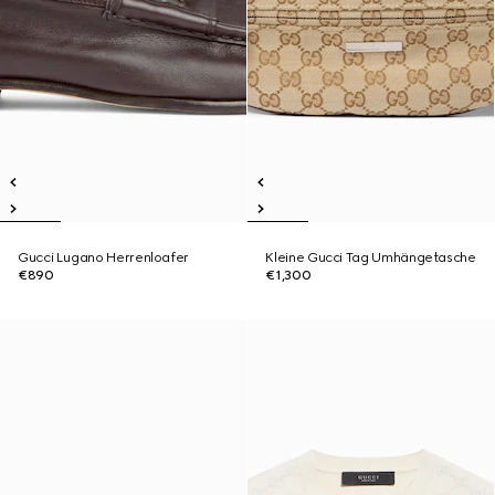
Gucci Lugano Herrenloafer
Kleine Gucci Tag Umhängetasche
€890
€1,300