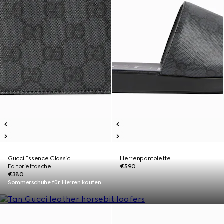
Gucci Essence Classic
Herrenpantolette
Faltbrieftasche
€590
€380
Sommerschuhe für Herren kaufen