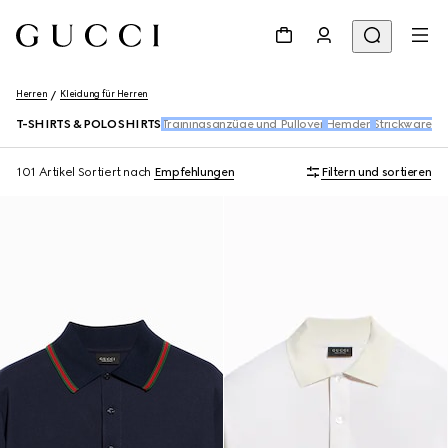
Herren
Kleidung für Herren
T-SHIRTS & POLO SHIRTS
Trainingsanzüge und Pullover
Hemden
Strickwaren
D
101 Artikel
Sortiert nach
Empfehlungen
Filtern und sortieren