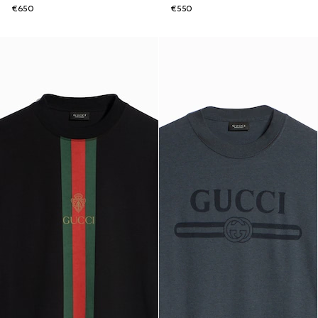
€650
€550