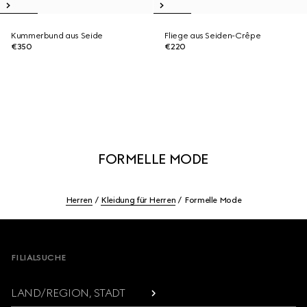
Kummerbund aus Seide
Fliege aus Seiden-Crêpe
€350
€220
FORMELLE MODE
Herren
Kleidung für Herren
Formelle Mode
Footer
FILIALSUCHE
LAND/REGION, STADT