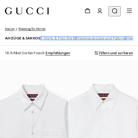
Herren
Kleidung für Herren
ANZÜGE & SAKKOS
T-Shirts & Polo Shirts
Trainingsanzüge und Pullover
Hemd
18 Artikel
Sortiert nach
Empfehlungen
Filtern und sortieren