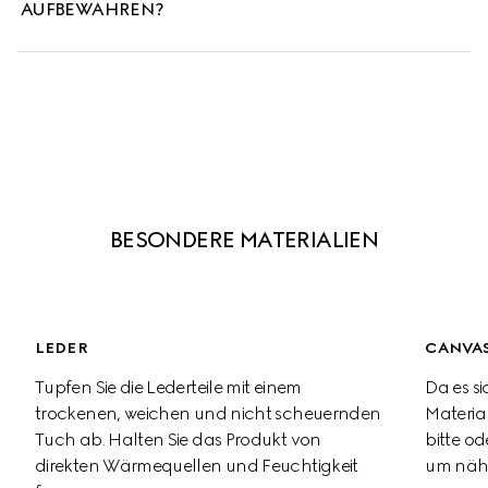
AUFBEWAHREN?
BESONDERE MATERIALIEN
LEDER
CANVAS
Tupfen Sie die Lederteile mit einem 
Da es si
trockenen, weichen und nicht scheuernden 
Material
Tuch ab. Halten Sie das Produkt von 
bitte od
direkten Wärmequellen und Feuchtigkeit 
um nähe