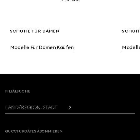
SCHUH
Modelle Für Damen Kaufen
Modelle
Footer
FILIALSUCHE
LAND/REGION, STADT
GUCCI UPDATES ABONNIEREN