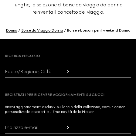
lunghe, la selezione di borse da viaggio da donna
reinventa il concetto del viaggio.
Donna
Borse da Viaggio Donna
Borse e borsoni per il weekend Donna
Footer
RICERCA NEGOZIO
Paese/Regione, Città
REGISTRATI PER RICEVERE AGGIORNAMENTI SU GUCCI
Ricevi aggiornamenti esclusivi sul lancio della collezione, comunicazioni
personalizzate e scopri le ultime novità della Maison.
Indirizzo e-mail