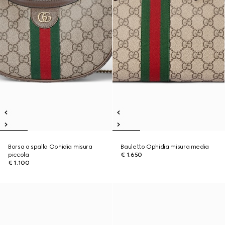
Borsa a spalla Ophidia misura
Bauletto Ophidia misura media
piccola
€ 1.650
€ 1.100