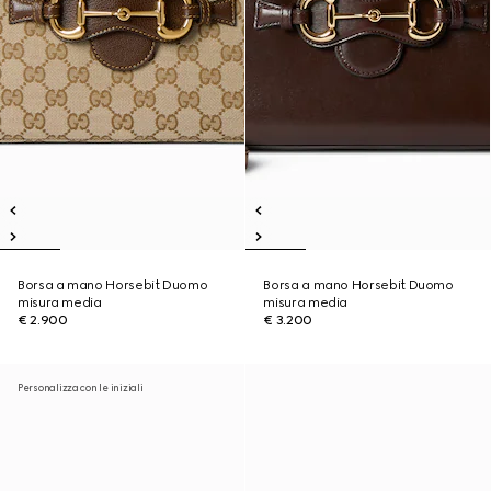
Borsa a mano Horsebit Duomo
Borsa a mano Horsebit Duomo
misura media
misura media
€ 2.900
€ 3.200
Personalizza con le iniziali