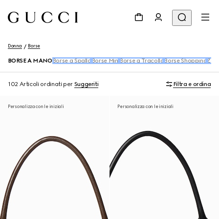
Donna
Borse
BORSE A MANO
Borse a Spalla
Borse Mini
Borse a Tracolla
Borse Shopping
Zain
102 Articoli
ordinati per
Suggeriti
Filtra e ordina
Personalizza con le iniziali
Personalizza con le iniziali