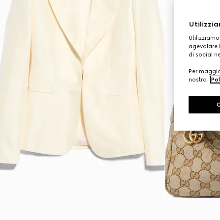
Utilizzia
Utilizziamo
agevolare l
di social n
Per maggior
nostra
Pol