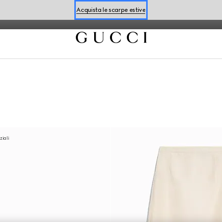
alto il motivo Flora, perfetto per la stagione.
Acquista le scarpe estive
Prenota un appuntamento
Acquista le scarpe estive
ziali