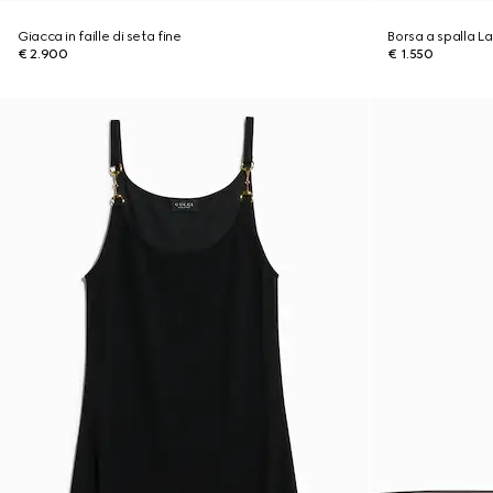
Giacca in faille di seta fine
Borsa a spalla L
€ 2.900
€ 1.550