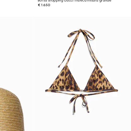
Borsa shopping Gucci Tribeca misura grande
€ 1.650