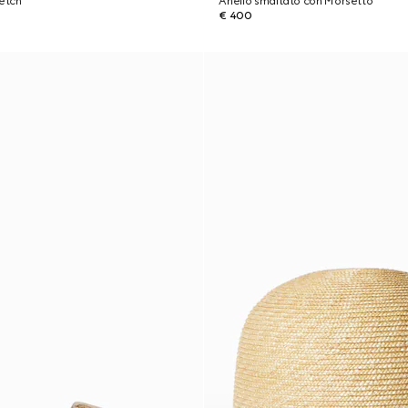
retch
Anello smaltato con Morsetto
€ 400