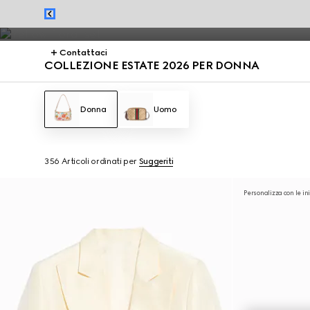
Abiti e borse estivi, dalla Jackie 1961 alla Gucci Giglio, mettono in ris
Contattaci
COLLEZIONE ESTATE 2026 PER DONNA
Donna
Uomo
356 Articoli
ordinati per
Suggeriti
Personalizza con le ini