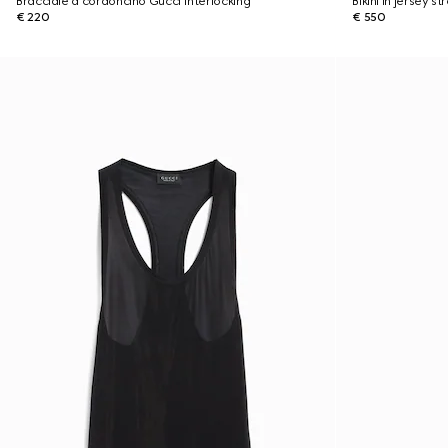
Bracciale a cordoncino Gucci Interlocking
Bikini in jersey st
€ 220
€ 550