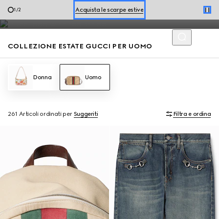
Mocassini e borse estive da uomo, arricchiti dai codici della
Prenota un appuntamento
2
/
2
Maison, si distinguono per uno stile disinvolto per la stagione.
Acquista le scarpe estive
COLLEZIONE ESTATE GUCCI PER UOMO
Donna
Uomo
261 Articoli
ordinati per
Suggeriti
Filtra e ordina