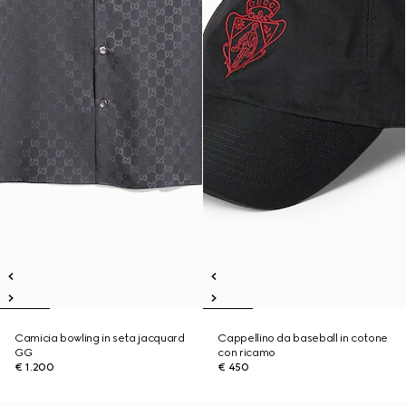
Camicia bowling in seta jacquard
Cappellino da baseball in cotone
GG
con ricamo
€ 1.200
€ 450