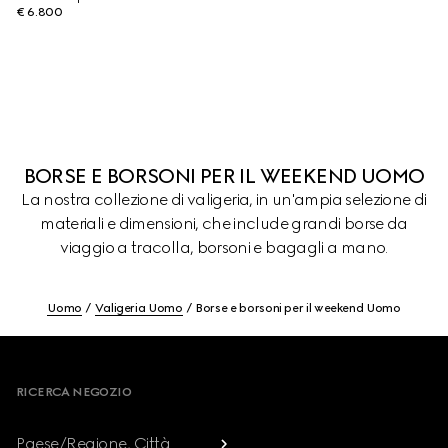
€ 6.800
BORSE E BORSONI PER IL WEEKEND UOMO
La nostra collezione di valigeria, in un'ampia selezione di
materiali e dimensioni, che include grandi borse da
viaggio a tracolla, borsoni e bagagli a mano.
Uomo
Valigeria Uomo
Borse e borsoni per il weekend Uomo
Footer
RICERCA NEGOZIO
Paese/Regione, Città