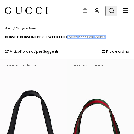
Uomo
Valigeria Uomo
BORSE E BORSONI PER IL WEEKEND
Trolley
Accessori
Valigie
27 Articoli
ordinati per
Suggeriti
Filtra e ordina
Personalizza con le iniziali
Personalizza con le iniziali