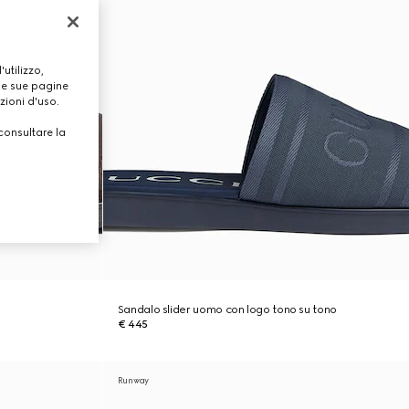
utilizzo,
lle sue pagine
zioni d'uso.
consultare la
Sandalo slider uomo con logo tono su tono
€ 445
Runway