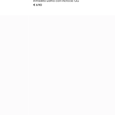
Infradito uomo con Incrocio GG
€ 690