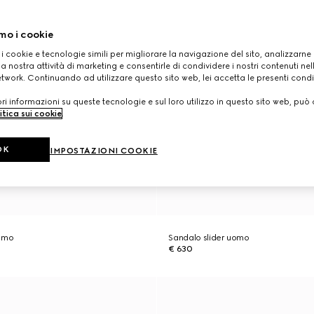
mo i cookie
 i cookie e tecnologie simili per migliorare la navigazione del sito, analizzarne l'
a nostra attività di marketing e consentirle di condividere i nostri contenuti ne
etwork. Continuando ad utilizzare questo sito web, lei accetta le presenti condi
i informazioni su queste tecnologie e sul loro utilizzo in questo sito web, può 
itica sui cookie
.
OK
IMPOSTAZIONI COOKIE
uomo
Sandalo slider uomo
€ 630