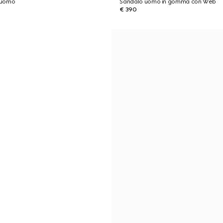
a uomo
Sandalo uomo in gomma con Web
€ 390