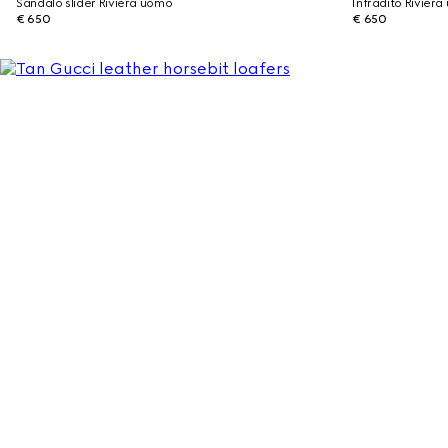
Sandalo slider Riviera uomo
Infradito Rivier
€ 650
€ 650