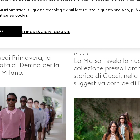
i informazioni su queste tecnologie e sul loro utilizzo in questo sito web, può 
itica sui cookie
.
OK
IMPOSTAZIONI COOKIE
SFILATE
cci Primavera, la
La Maison svela la nu
lata di Demna per la
collezione presso l'arc
 Milano.
storico di Gucci, nella
suggestiva cornice di 