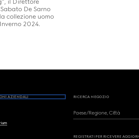
”, il Direttore
 Sabato De Sarno
la collezione uomo
Inverno 2024.
ONI AZIENDALI
RICERCA NEGOZIO
Paese/Regione, Città
brium
REGISTRATI PER RICEVERE AGGIO