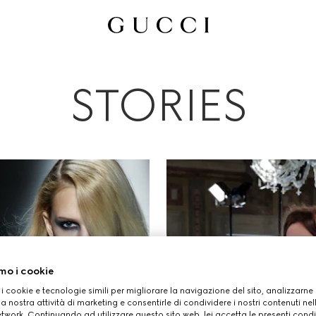
Tutti
Campagne Pubblicitarie
Persone Ed Eventi
Sfilate
STORIES
mo i cookie
 i cookie e tecnologie simili per migliorare la navigazione del sito, analizzarne l'
a nostra attività di marketing e consentirle di condividere i nostri contenuti ne
etwork. Continuando ad utilizzare questo sito web, lei accetta le presenti condi