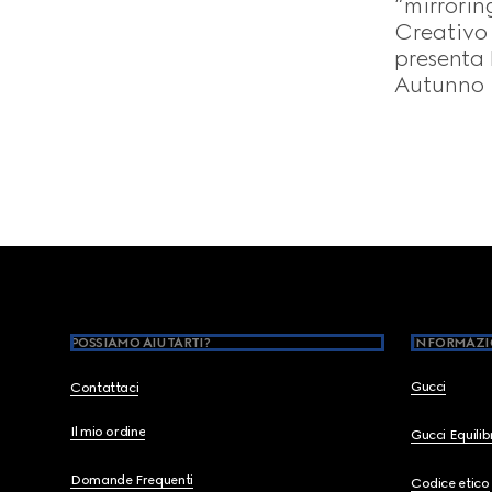
“mirroring
Creativo
presenta 
Autunno 
Footer
POSSIAMO AIUTARTI?
INFORMAZI
Gucci
Contattaci
Il mio ordine
Gucci Equili
Domande Frequenti
Codice etico