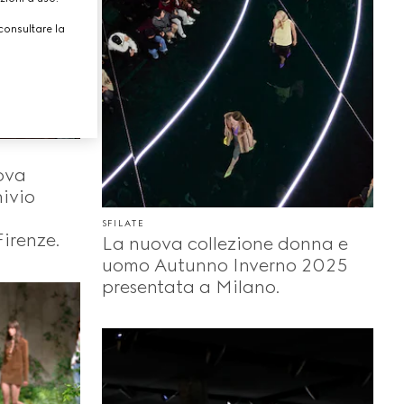
consultare la
ova
hivio
SFILATE
Firenze.
La nuova collezione donna e
uomo Autunno Inverno 2025
presentata a Milano.