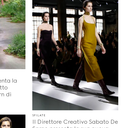
nta la
tto
rn di
SFILATE
Il Direttore Creativo Sabato De