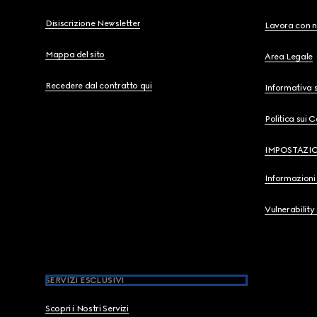
Disiscrizione Newsletter
Lavora con n
Mappa del sito
Area Legale
Recedere dal contratto qui
Informativa s
Politica sui 
IMPOSTAZI
Informazioni 
Vulnerability
SERVIZI ESCLUSIVI
Scopri i Nostri Servizi