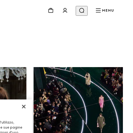
MENU
Beauty
Video
Codici E Ispirazioni
Gucci Equilibrium
Making Of
utilizzo,
lle sue pagine
zioni d'uso.