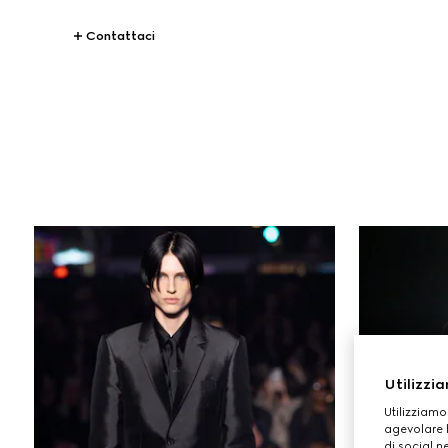
Contattaci
STORIES
Sfilate
Utilizzia
Utilizziamo
agevolare l
di social n