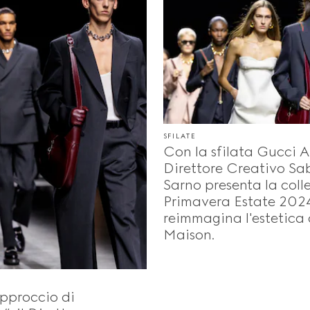
SFILATE
Con la sfilata Gucci A
Direttore Creativo S
Sarno presenta la coll
Primavera Estate 202
reimmagina l'estetica 
Maison.
pproccio di