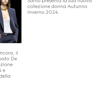
Sarno presenta la sua nuova
collezione donna Autunno
Inverno 2024.
ncora, il
abato De
ezione
4 e
della