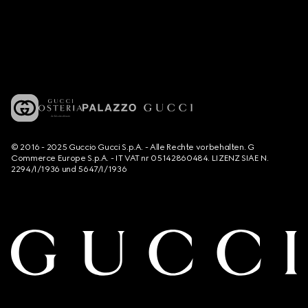
© 2016 - 2025 Guccio Gucci S.p.A. - Alle Rechte vorbehalten. G
Commerce Europe S.p.A. - IT VAT nr 05142860484. LIZENZ SIAE N.
2294/I/1936 und 5647/I/1936