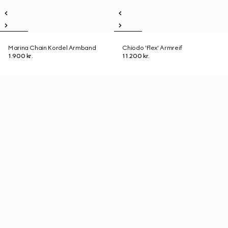
Marina Chain Kordel Armband
Chiodo 'Flex' Armreif
1.900 kr.
11.200 kr.