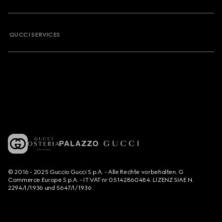
GUCCI SERVICES
© 2016 - 2025 Guccio Gucci S.p.A. - Alle Rechte vorbehalten. G
Commerce Europe S.p.A. - IT VAT nr 05142860484. LIZENZ SIAE N.
2294/I/1936 und 5647/I/1936