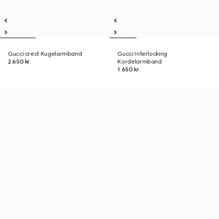
Gucci crest Kugelarmband
Gucci Interlocking
2.650 kr.
Kordelarmband
1.650 kr.