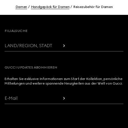
Damen
Handgepäck für Damen
Reisezubehör für Damen
Footer
FILIALSUCHE
LAND/REGION, STADT
GUCCI UPDATES ABONNIEREN
Erhalten Sie exklusive Informationen zum Start der Kollektion, persönliche
Mitteilungen und weitere spannende Neuigkeiten aus der Welt von Gucci.
E-Mail