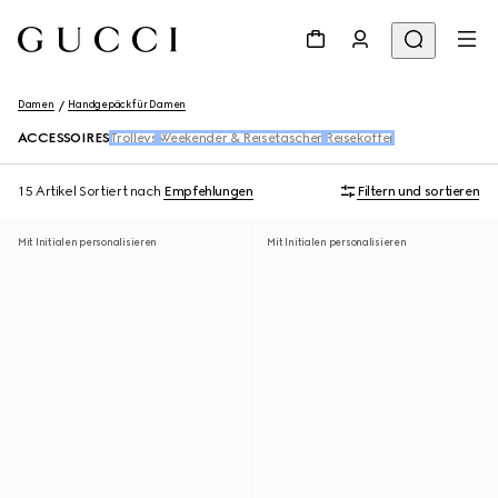
Damen
Handgepäck für Damen
ACCESSOIRES
Trolleys
Weekender & Reisetaschen
Reisekoffer
15 Artikel
Sortiert nach
Empfehlungen
Filtern und sortieren
Mit Initialen personalisieren
Mit Initialen personalisieren