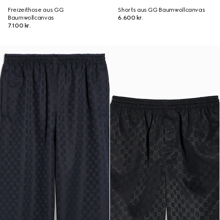
Freizeithose aus GG
Shorts aus GG Baumwollcanvas
Baumwollcanvas
6.600 kr.
7.100 kr.