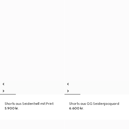
Shorts aus Seidentwill mit Print
Shorts aus GG Seidenjacquard
5.900 kr.
6.600 kr.