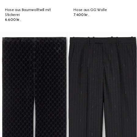
Hose aus Baumwolltwill mit
Hose aus GG Wolle
Stickerei
7.400 kr.
6.600 kr.
Runway