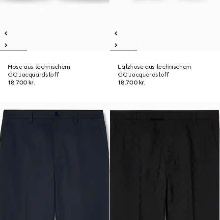
Hose aus technischem
Latzhose aus technischem
GG Jacquardstoff
GG Jacquardstoff
18.700 kr.
18.700 kr.