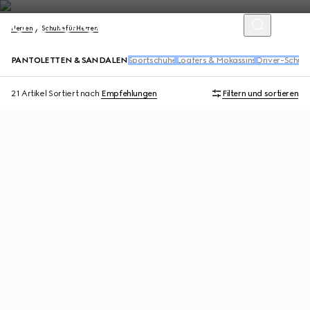
Herren
Schuhe für Herren
PANTOLETTEN & SANDALEN
Sportschuhe
Loafers & Mokassins
Driver-Schuh
21 Artikel
Sortiert nach
Empfehlungen
Filtern und sortieren