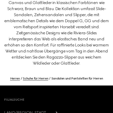
Canvas und Glattleder in klassischen Farbtönen wie
Schwarz, Braun und Blau. Die Kollektion umfasst Slide-
Sandalen, Zehensandalen und Slipper, die mit
emblematischen Details wie dem Doppel G, GG und dem
vom Reitsport inspirierten Horsebit veredelt sind.
Zeitgenössische Designs wie die Riviera-Slides
interpretieren das Web als elastisches Band neu und
erhöhen so den Komfort. Für raffinierte Looks bei warmem
Wetter und nahtlose Übergänge vom Tag in den Abend
entdecken Sie den Ragazzo-Slipper aus weichem
Wildleder oder Glattleder.
Herren
Schuhe für Herren
Sandalen und Pantoletten für Herren
Footer
FILIALSUCHE
LAND/REGION, STADT