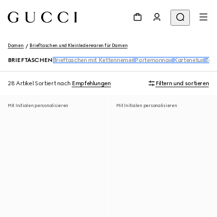
Damen
Brieftaschen und Kleinlederwaren für Damen
BRIEFTASCHEN
Brieftaschen mit Kettenriemen
Portemonnaie
Kartenetuis
Tasc
28 Artikel
Sortiert nach
Empfehlungen
Filtern und sortieren
Mit Initialen personalisieren
Mit Initialen personalisieren