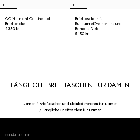
GG Marmont Continental
Brieftasche mit
Brieftasche
Rundumreißverschluss und
4.350 kr.
Bambus-Detail
5.150 kr.
LÄNGLICHE BRIEFTASCHEN FÜR DAMEN
Damen
Brieftaschen und Kleinlederwaren für Damen
Längliche Brieftaschen für Damen
Footer
FILIALSUCHE