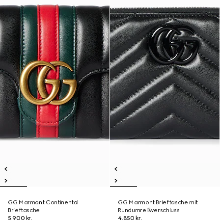
GG Marmont Continental
GG Marmont Brieftasche mit
Brieftasche
Rundumreißverschluss
5.900 kr.
4.850 kr.