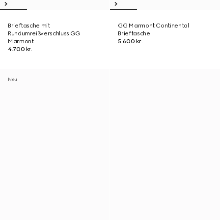
Brieftasche mit
GG Marmont Continental
Rundumreißverschluss GG
Brieftasche
Marmont
5.600 kr.
4.700 kr.
Neu