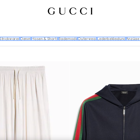
Strickwaren
Denim
Hosen & Shorts
Bademode
Outerwear
Lederbekleidung
Anzüge 