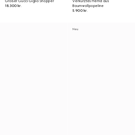
Großer Gucci Giglio Shopper
Verkürztes Hemd aus
18.300 kr.
Baumwollpopeline
5.900 kr.
Neu