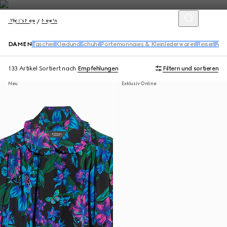
What's New
New In
DAMEN
Taschen
Kleidung
Schuhe
Portemonnaies & Kleinlederwaren
Reisen
Acc
133 Artikel
Sortiert nach
Empfehlungen
Filtern und sortieren
Neu
Exklusiv Online