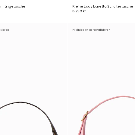
 Umhängetasche
Kleine Lady Lunetta Schultertasche
8.250 kr.
isieren
Mit Initialen personalisieren