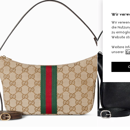
Wir verw
Wir verwen
die Nutzung
zu ermöglic
Website st
Weitere In
unserer
Co