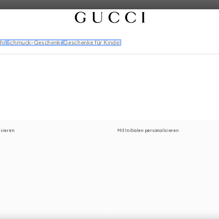
ihn
Schmuck-Geschenke
Geschenke für Kinder
isieren
Mit Initialen personalisieren