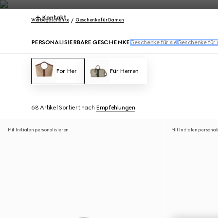
Kontakt
Werbegeschenke
Geschenke für Damen
PERSONALISIERBARE GESCHENKE
Geschenke für sie
Geschenke für 
For Her
Für Herren
68 Artikel
Sortiert nach
Empfehlungen
Mit Initialen personalisieren
Mit Initialen personal