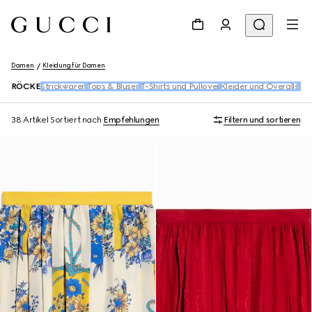
Damen
Kleidung für Damen
RÖCKE
Strickwaren
Tops & Blusen​
T-Shirts und Pullover
Kleider und Overalls
Hos
38 Artikel
Sortiert nach
Empfehlungen
Filtern und sortieren