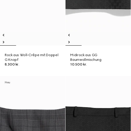
Rock aus Woll-Crêpe mit Doppel
Midirock aus GG
G Knopf
Baumwollmischung
8.300 kr.
10.500 kr.
Neu