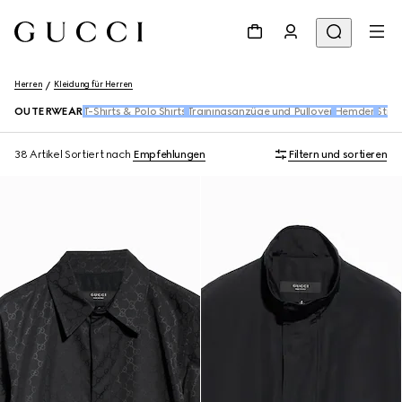
Herren
Kleidung für Herren
OUTERWEAR
T-Shirts & Polo Shirts
Trainingsanzüge und Pullover
Hemden
Stri
38 Artikel
Sortiert nach
Empfehlungen
Filtern und sortieren