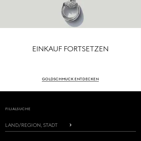
EINKAUF FORTSETZEN
GOLDSCHMUCK ENTDECKEN
Footer
FILIALSUCHE
LAND/REGION, STADT