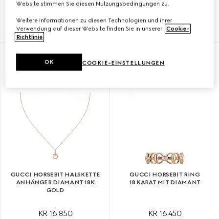
Website stimmen Sie diesen Nutzungsbedingungen zu.
18K GOLD
Weitere Informationen zu diesen Technologien und ihrer
Verwendung auf dieser Website finden Sie in unserer
Cookie-
KR 11.350
KR 12.500
Richtlinie
.
OK
COOKIE-EINSTELLUNGEN
GUCCI HORSEBIT HALSKETTE
GUCCI HORSEBIT RING
ANHÄNGER DIAMANT 18K
18 KARAT MIT DIAMANT
GOLD
KR 16.850
KR 16.450