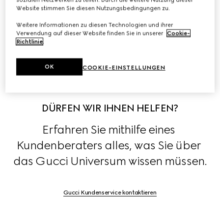
Lederwaren, Schmuck und Brillen führt.
Website stimmen Sie diesen Nutzungsbedingungen zu.
Weitere Informationen zu diesen Technologien und ihrer
Blicken Sie hinter die Kulissen der Kollektionen des 
Verwendung auf dieser Website finden Sie in unserer
Cookie-
Hauses, exklusiv in den 
Stories
.
Richtlinie
.
OK
COOKIE-EINSTELLUNGEN
DÜRFEN WIR IHNEN HELFEN?
Erfahren Sie mithilfe eines 
Kundenberaters alles, was Sie über 
das Gucci Universum wissen müssen.
Gucci Kundenservice kontaktieren