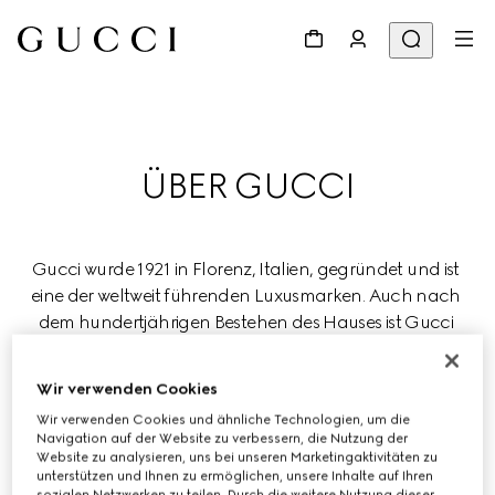
ÜBER GUCCI
Gucci wurde 1921 in Florenz, Italien, gegründet und ist 
eine der weltweit führenden Luxusmarken. Auch nach 
dem hundertjährigen Bestehen des Hauses ist Gucci 
bestrebt, Luxus neu zu definieren und dabei Kreativität, 
italienische Handwerkskunst und Innovation zu 
Wir verwenden Cookies
zelebrieren.
Wir verwenden Cookies und ähnliche Technologien, um die
Navigation auf der Website zu verbessern, die Nutzung der
Gucci ist Teil des globalen Luxuskonzerns Kering, der 
Website zu analysieren, uns bei unseren Marketingaktivitäten zu
unterstützen und Ihnen zu ermöglichen, unsere Inhalte auf Ihren
renommierte Häuser in den Bereichen Mode, 
sozialen Netzwerken zu teilen. Durch die weitere Nutzung dieser