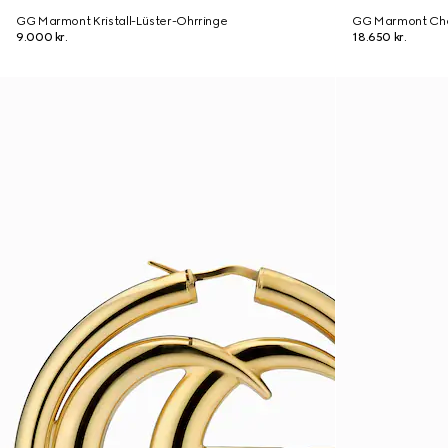
GG Marmont Kristall-Lüster-Ohrringe
GG Marmont Chok
9.000 kr.
18.650 kr.