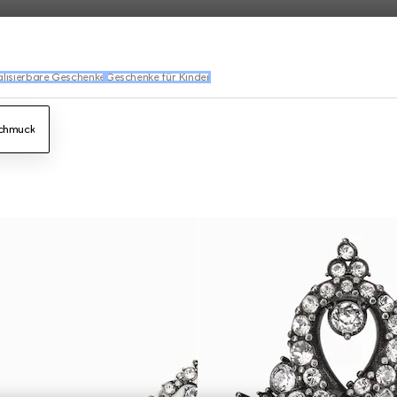
lisierbare Geschenke
Geschenke für Kinder
chmuck