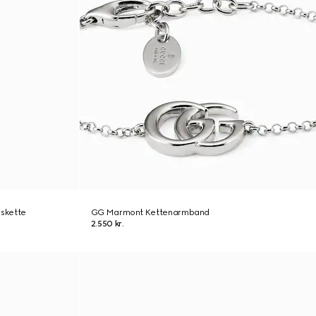
skette
GG Marmont Kettenarmband
2.550 kr.