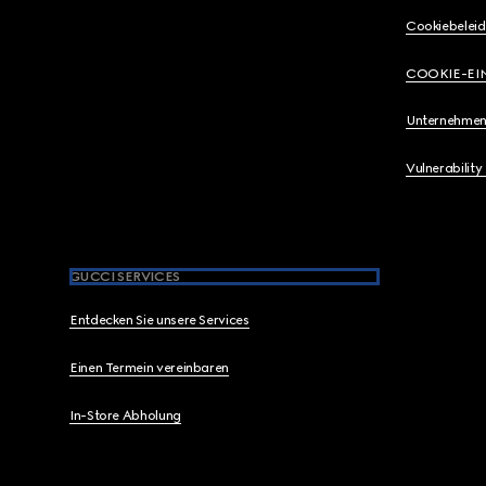
Cookiebeleid
COOKIE-EI
Unternehmen
Vulnerability
GUCCI SERVICES
Entdecken Sie unsere Services
Einen Termein vereinbaren
In-Store Abholung