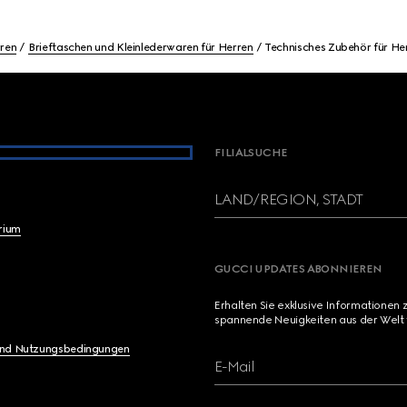
ren
Brieftaschen und Kleinlederwaren für Herren
Technisches Zubehör für He
FILIALSUCHE
LAND/REGION, STADT
brium
GUCCI UPDATES ABONNIEREN
Erhalten Sie exklusive Informationen 
spannende Neuigkeiten aus der Welt 
und Nutzungsbedingungen
E-Mail