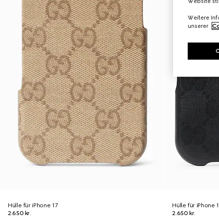
Website st
Weitere In
unserer
Co
Hülle für iPhone 17
Hülle für iPhone 
2.650 kr.
2.650 kr.