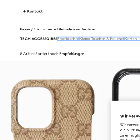
Kontakt
Herren
Brieftaschen und Kleinlederwaren für Herren
TECH ACCESSOIRES
Brieftaschen
Kleine Taschen & Pouches
Karten- 
8 Artikel
Sortiert nach
Empfehlungen
Wir verw
Wir verwen
die Nutzung
zu ermöglic