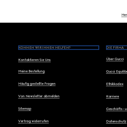
Her
Footer
KÖNNEN WIR IHNEN HELFEN?
DIE FIRMA
Über Gucci
Kontaktieren Sie Uns
Meine Bestellung
Gucci Equili
Häufig gestellte Fragen
Ethikkodex
Von Newsletter abmelden
Karriere
Sitemap
Geschäfts- 
Vertrag widerrufen
Datenschutz