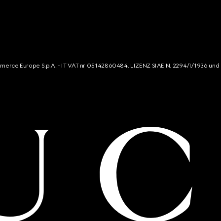
mmerce Europe S.p.A. - IT VAT nr 05142860484. LIZENZ SIAE N. 2294/I/1936 und