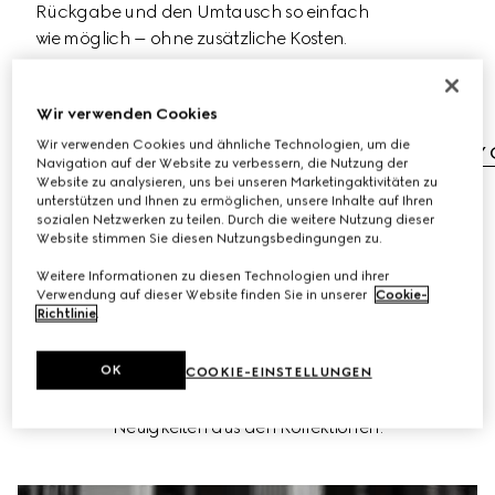
Rückgabe und den Umtausch so einfach 
wie möglich – ohne zusätzliche Kosten.
Kostenloser Versand
Wir verwenden Cookies
Kostenloser Umtausch- und
Wir verwenden Cookies und ähnliche Technologien, um die
Rückgabeservice
Bei MY 
Navigation auf der Website zu verbessern, die Nutzung der
Website zu analysieren, uns bei unseren Marketingaktivitäten zu
unterstützen und Ihnen zu ermöglichen, unsere Inhalte auf Ihren
sozialen Netzwerken zu teilen. Durch die weitere Nutzung dieser
Website stimmen Sie diesen Nutzungsbedingungen zu.
Weitere Informationen zu diesen Technologien und ihrer
Verwendung auf dieser Website finden Sie in unserer
Cookie-
EINEN TERMIN VEREINBAREN
Richtlinie
.
Ein ganz besonderes Erlebnis, exklusiv für MY GUCCI 
OK
Mitglieder: Erhalten Sie wertvolle Tipps zu vielfältigen 
COOKIE-EINSTELLUNGEN
Themen, von Styling über Geschenkideen bis hin zu 
Neuigkeiten aus den Kollektionen.