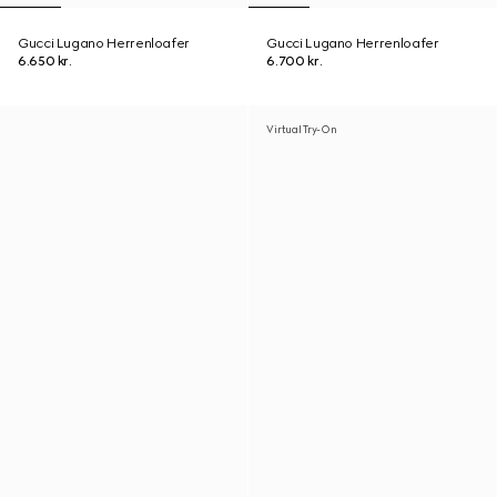
Gucci Lugano Herrenloafer
Gucci Lugano Herrenloafer
6.650 kr.
6.700 kr.
Virtual Try-On