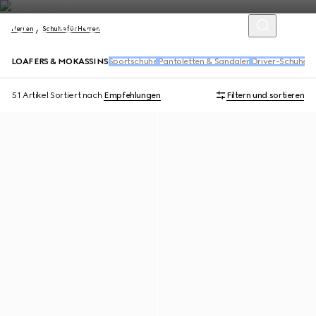
Herren
Schuhe für Herren
LOAFERS & MOKASSINS
Sportschuhe
Pantoletten & Sandalen
Driver-Schuhe
S
51 Artikel
Sortiert nach
Empfehlungen
Filtern und sortieren