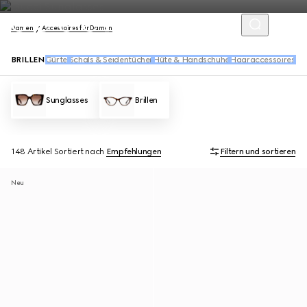
Damen
Accessoires für Damen
BRILLEN
Gürtel
Schals & Seidentücher
Hüte & Handschuhe
Haaraccessoires
So
Sunglasses
Brillen
148 Artikel
Sortiert nach
Empfehlungen
Filtern und sortieren
Neu