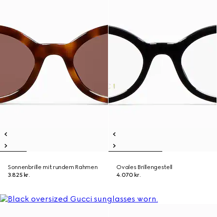
Sonnenbrille mit rundem Rahmen
Ovales Brillengestell
3.825 kr.
4.070 kr.