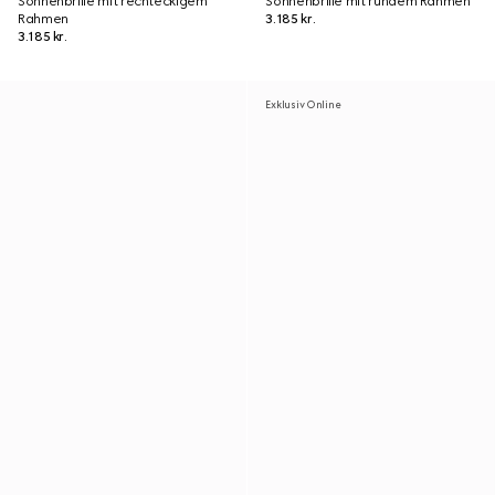
Sonnenbrille mit rechteckigem
Sonnenbrille mit rundem Rahmen
Rahmen
3.185 kr.
3.185 kr.
Exklusiv Online