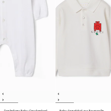
Dreiteiliges Baby-Geschenkset
Baby-Sweatshirt aus Baumwolle