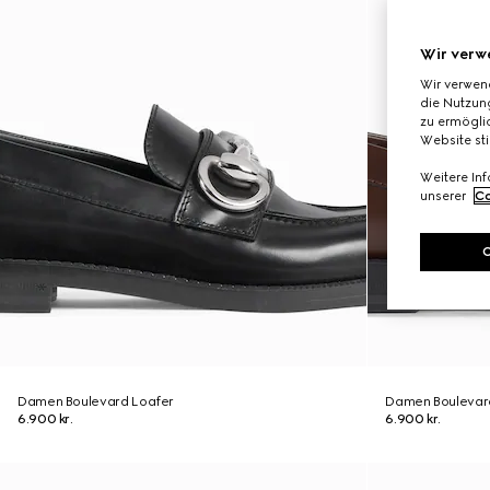
Wir verw
Wir verwen
die Nutzung
zu ermöglic
Website st
Weitere In
unserer
Co
Damen Boulevard Loafer
Damen Boulevar
6.900 kr.
6.900 kr.