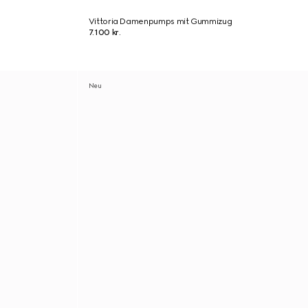
g
Vittoria Damenpumps mit Gummizug
7.100 kr.
Neu