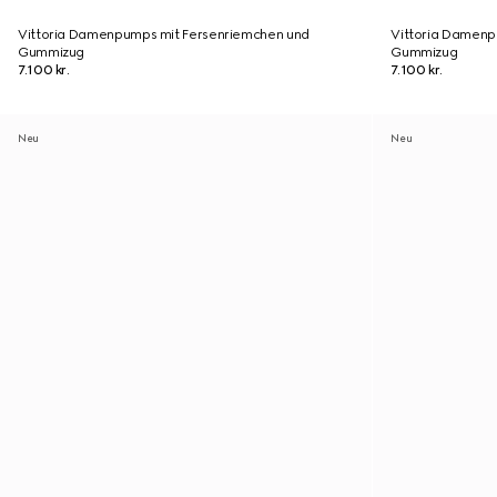
Vittoria Damenpumps mit Fersenriemchen und
Vittoria Damenp
Gummizug
Gummizug
7.100 kr.
7.100 kr.
Neu
Neu