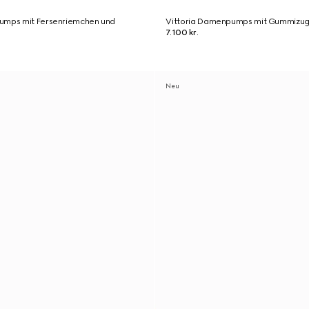
umps mit Fersenriemchen und
Vittoria Damenpumps mit Gummizu
7.100 kr.
Neu