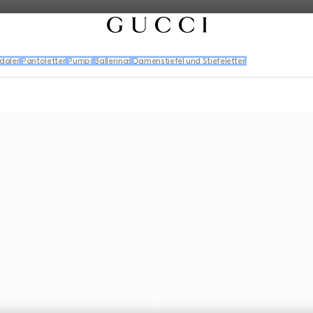
dalen
Pantoletten
Pumps
Ballerinas
Damenstiefel und Stiefeletten