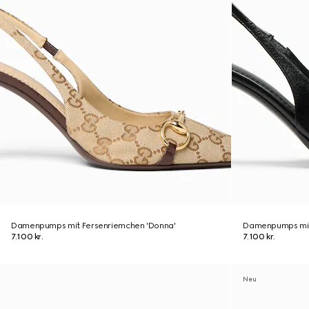
Damenpumps mit Fersenriemchen 'Donna'
Damenpumps mit
7.100 kr.
7.100 kr.
Neu