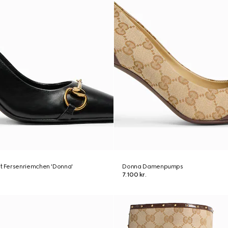
 Fersenriemchen 'Donna'
Donna Damenpumps
7.100 kr.