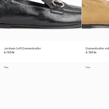
Jordaan Soft Damenloafer
Damenloafer mit
6.150 kr.
6.150 kr.
Neu
Neu