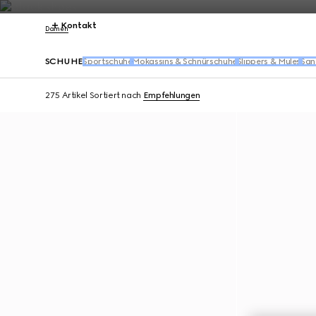
Kontakt
Damen
SCHUHE
Sportschuhe
Mokassins & Schnürschuhe
Slippers & Mules
San
275 Artikel
Sortiert nach
Empfehlungen