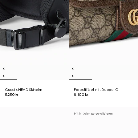
Gucci x HEAD Skihelm
Farbstiftset mit Doppel G
5.250 kr.
8.100 kr.
Mit Initialen personalisieren