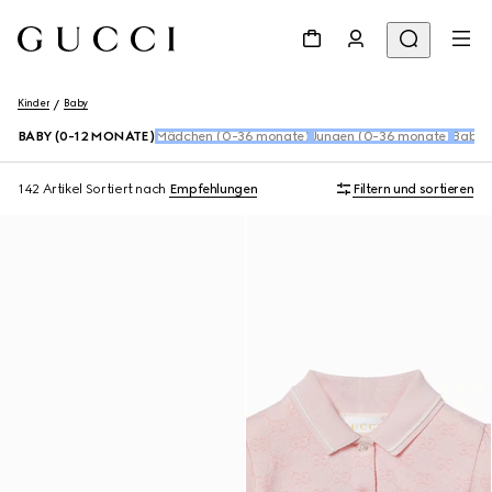
Kinder
Baby
BABY (0-12 MONATE)
Mädchen (0-36 monate)
Jungen (0-36 monate)
Baby 
142 Artikel
Sortiert nach
Empfehlungen
Filtern und sortieren