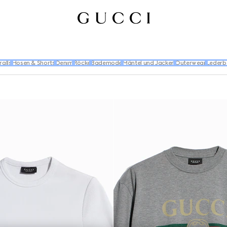
ralls
Hosen & Shorts
Denim
Röcke
Bademode
Mäntel und Jacken
Outerwear
Lederb