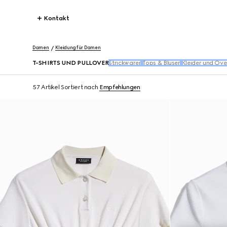
Kontakt
Damen
Kleidung für Damen
T-SHIRTS UND PULLOVER
Strickwaren
Tops & Blusen​
Kleider und Ove
57 Artikel
Sortiert nach
Empfehlungen