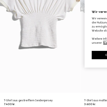
Wir verw
Wir verwen
die Nutzung
zu ermöglic
Website st
Weitere In
unserer
Co
T-Shirt aus gestreiftem Seidenjersey
T-Shirt aus matte
7.400 kr.
3.600 kr.