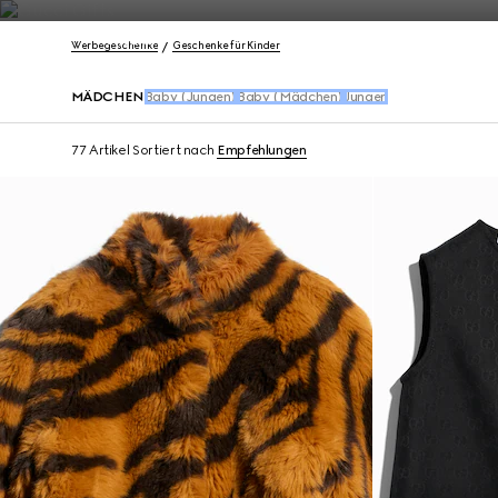
Kontakt
Werbegeschenke
Geschenke für Kinder
MÄDCHEN
Baby (Jungen)
Baby (Mädchen)
Jungen
77 Artikel
Sortiert nach
Empfehlungen